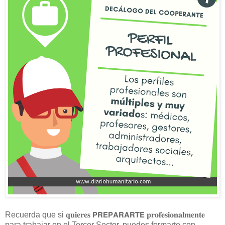
Recuerda que si 𝐪𝐮𝐢𝐞𝐫𝐞𝐬 𝗣𝗥𝗘𝗣𝗔𝗥𝗔𝗥𝗧𝗘 𝐩𝐫𝐨𝐟𝐞𝐬𝐢𝐨𝐧𝐚𝐥𝐦𝐞𝐧𝐭𝐞
para trabajar en el Tercer Sector, puedes formarte con