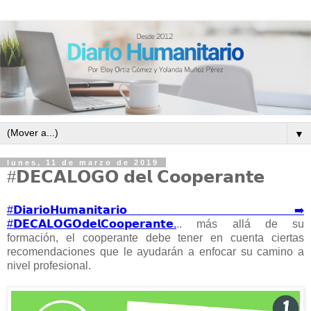
▼
lunes, 11 de marzo de 2019
#𝗗𝗘𝗖𝗔𝗟𝗢𝗚𝗢 𝗱𝗲𝗹 𝗖𝗼𝗼𝗽𝗲𝗿𝗮𝗻𝘁𝗲
#𝗗𝗶𝗮𝗿𝗶𝗼𝗛𝘂𝗺𝗮𝗻𝗶𝘁𝗮𝗿𝗶𝗼 ➡️
#𝗗𝗘𝗖𝗔𝗟𝗢𝗚𝗢𝗱𝗲𝗹𝗖𝗼𝗼𝗽𝗲𝗿𝗮𝗻𝘁𝗲.
.. más allá de su
formación, el cooperante debe tener en cuenta ciertas
recomendaciones que le ayudarán a enfocar su camino a
nivel profesional.