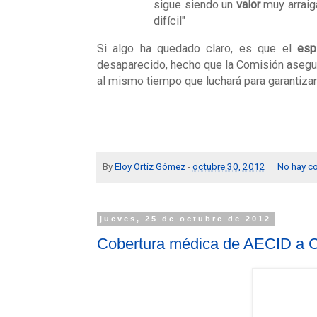
sigue siendo un
valor
muy arraig
difícil"
Si algo ha quedado claro, es que el
espí
desaparecido, hecho que la Comisión asegura
al mismo tiempo que luchará para garantiza
By
Eloy Ortiz Gómez
-
octubre 30, 2012
No hay c
jueves, 25 de octubre de 2012
Cobertura médica de AECID a 