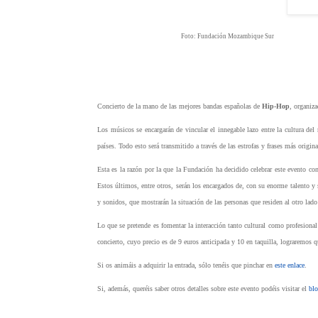
Foto: Fundación Mozambique Sur
Concierto de la mano de las mejores bandas españolas de
Hip-Hop
, organiz
Los músicos se encargarán de vincular el innegable lazo entre la cultura del 
países. Todo esto será transmitido a través de las estrofas y frases más origina
Esta es la razón por la que la Fundación ha decidido celebrar este evento con 
Estos últimos, entre otros, serán los encargados de, con su enorme talento y 
y sonidos, que mostrarán la situación de las personas que residen al otro lado
Lo que se pretende es fomentar la interacción tanto cultural como profesional
concierto, cuyo precio es de 9 euros anticipada y 10 en taquilla, lograremos 
Si os animáis a adquirir la entrada, sólo tenéis que pinchar en
este enlace
.
Si, además, queréis saber otros detalles sobre este evento podéis visitar el
bl