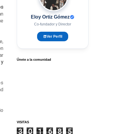
os
an
Eloy Ortiz Gómez
ue
Co-fundador y Director
Ver Perfil
e,
en
ar
Únete a la comunidad
 y
es
ad
io
VISITAS
3
0
1
6
8
5