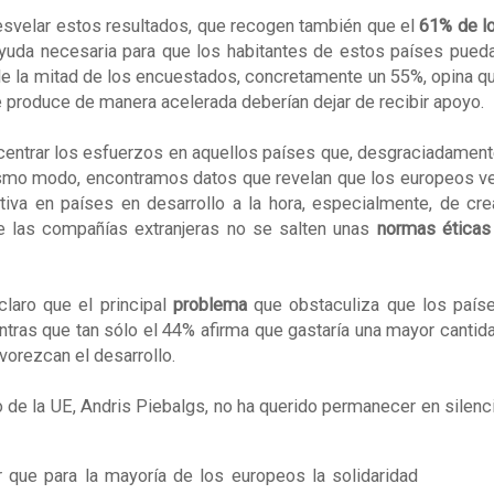
svelar estos resultados, que recogen también que el
61% de l
ayuda necesaria para que los habitantes de estos países pued
e la mitad de los encuestados, concretamente un 55%, opina q
produce de manera acelerada deberían dejar de recibir apoyo.
centrar los esfuerzos en aquellos países que, desgraciadament
smo modo, encontramos datos que revelan que los europeos v
iva en países en desarrollo a la hora, especialmente, de cre
 las compañías extranjeras no se salten unas
normas éticas
laro que el principal
problema
que obstaculiza que los país
ntras que tan sólo el 44% afirma que gastaría una mayor cantid
vorezcan el desarrollo.
o de la UE, Andris Piebalgs, no ha querido permanecer en silenc
 que para la mayoría de los europeos la solidaridad