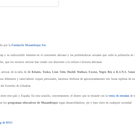
ado por la
Fundación Mozambique Sur
.
rap y su indiscutible referente en el continente africano y las problemáticas actuales que sufre la población en 
les, que los mismos artistas han creado con alusiones a la cultura e historia africanas.
artistas de la talla de
24 Kilates, Tosko, Lion Sitte, Duddi Wallace, Excese, Negro Bey o K.I.N.S. Sou
sus diferentes y cautivadores toques personales, hacernos disfrutar de aproximadamente tres horas repletas de no
 del Estrecho de Gibraltar.
 entre este país y España. En esta ocasión, concretamente, el dinero que se recaude con la
venta de entradas
de e
que los
programas educativos de Mozambique
sigan desarrollándose, eje y base clave en cualquier sociedad.
og de BSO
: