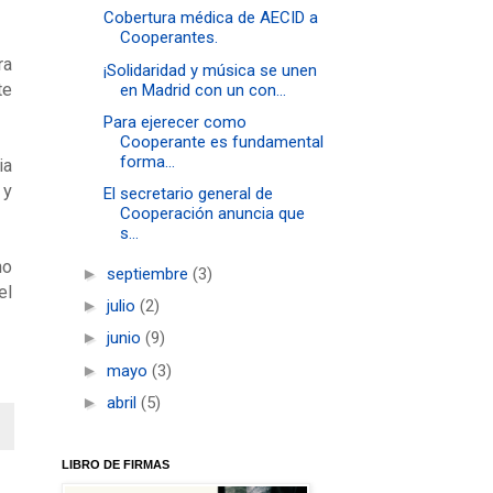
Cobertura médica de AECID a
Cooperantes.
ra
¡Solidaridad y música se unen
te
en Madrid con un con...
Para ejerecer como
Cooperante es fundamental
forma...
ia
 y
El secretario general de
Cooperación anuncia que
s...
no
►
septiembre
(3)
el
►
julio
(2)
►
junio
(9)
►
mayo
(3)
►
abril
(5)
LIBRO DE FIRMAS