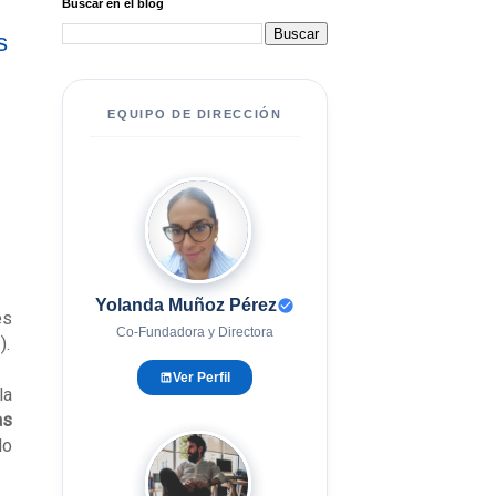
Buscar en el blog
s
EQUIPO DE DIRECCIÓN
YM
Yolanda Muñoz Pérez
es
Co-Fundadora y Directora
).
Ver Perfil
la
as
do
EG