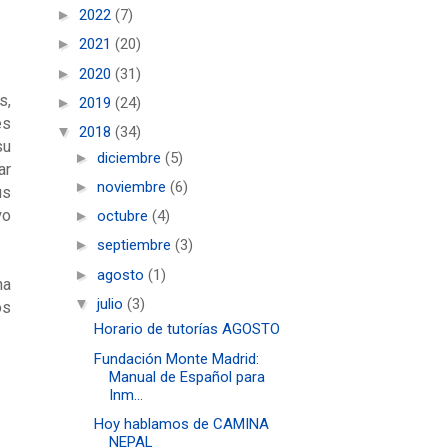
►
2022
(7)
►
2021
(20)
►
2020
(31)
s,
►
2019
(24)
es
▼
2018
(34)
su
►
diciembre
(5)
ar
►
noviembre
(6)
us
vo
►
octubre
(4)
►
septiembre
(3)
►
agosto
(1)
na
▼
julio
(3)
os
Horario de tutorías AGOSTO
Fundación Monte Madrid:
Manual de Español para
Inm...
Hoy hablamos de CAMINA
NEPAL