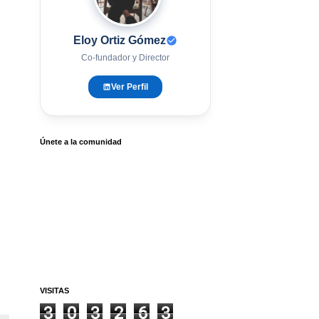
Eloy Ortiz Gómez
Co-fundador y Director
Ver Perfil
Únete a la comunidad
VISITAS
3
0
3
2
6
3