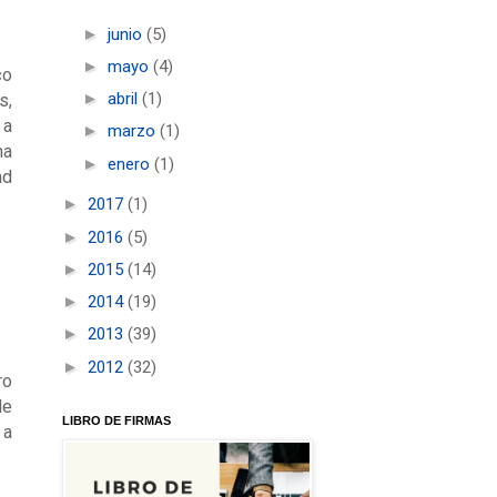
►
junio
(5)
►
mayo
(4)
co
►
abril
(1)
s,
 a
►
marzo
(1)
na
►
enero
(1)
ad
►
2017
(1)
►
2016
(5)
►
2015
(14)
►
2014
(19)
►
2013
(39)
►
2012
(32)
ro
de
LIBRO DE FIRMAS
 a