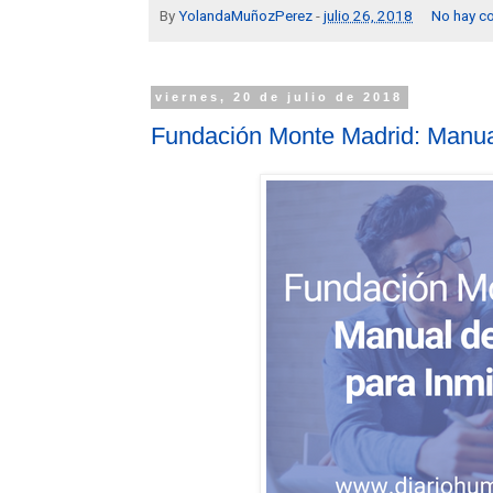
By
YolandaMuñozPerez
-
julio 26, 2018
No hay c
viernes, 20 de julio de 2018
Fundación Monte Madrid: Manua