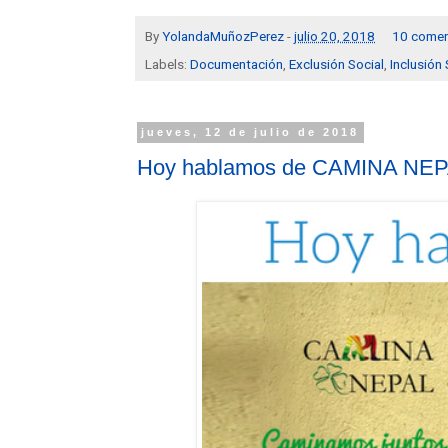
By
YolandaMuñozPerez
-
julio 20, 2018
10 comen
Labels:
Documentación
,
Exclusión Social
,
Inclusión 
jueves, 12 de julio de 2018
Hoy hablamos de CAMINA NE