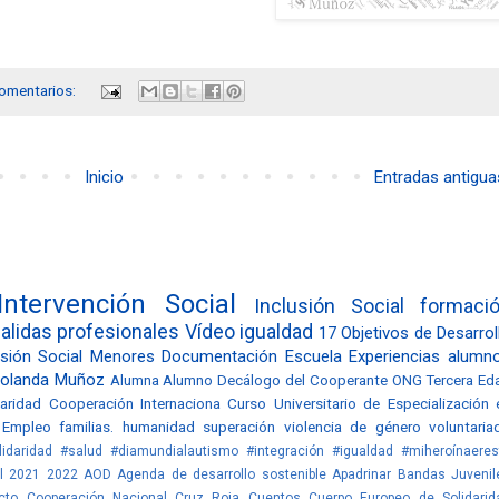
omentarios:
Inicio
Entradas antigua
Intervención Social
Inclusión Social
formaci
alidas profesionales
Vídeo
igualdad
17 Objetivos de Desarrol
sión Social
Menores
Documentación
Escuela
Experiencias alumn
olanda Muñoz
Alumna
Alumno
Decálogo del Cooperante
ONG
Tercera Ed
daridad
Cooperación Internaciona
Curso Universitario de Especialización 
Empleo
familias.
humanidad
superación
violencia de género
voluntaria
idaridad #salud
#diamundialautismo #integración #igualdad
#miheroínaeres
l
2021
2022
AOD
Agenda de desarrollo sostenible
Apadrinar
Bandas Juvenil
cto
Cooperación Nacional
Cruz Roja
Cuentos
Cuerpo Europeo de Solidarid