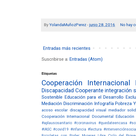
By
YolandaMuñozPerez
-
junio 28, 2016
No hay c
Entradas más recientes
Suscribirse a:
Entradas (Atom)
Etiquetas
Cooperación Internacional
Discapacidad
Cooperante
integración
s
Sostenible
Educación para el Desarrollo
Exclu
Mediación
Discriminación
Infografía
Pobreza
Y
acoso escolar
discapacidad visual
mediador
soli
Cooperación Internacional
Documental
Educación
#aplausosanitario #coronavirus #quedateencasa #sol
#IASC #covid19 #infancia #lectura #intervenciónsocia
Bicicletas con Poder; Mujeres Libre
Ciclo del Proye