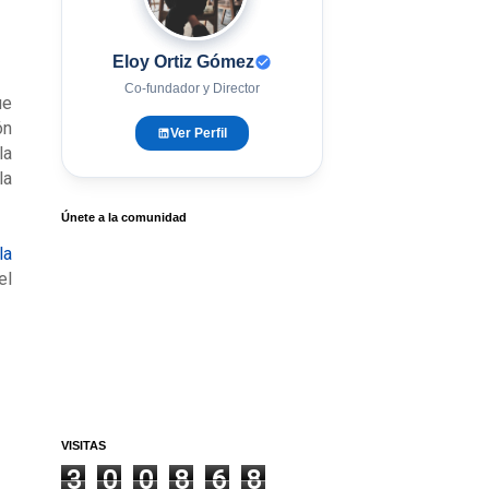
Eloy Ortiz Gómez
Co-fundador y Director
ue
ón
Ver Perfil
la
la
Únete a la comunidad
la
el
VISITAS
3
0
0
8
6
8