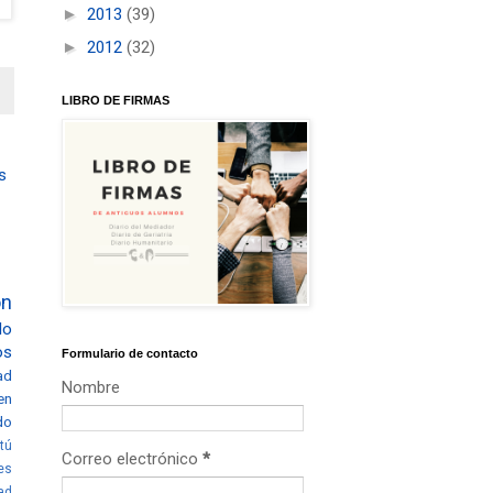
►
2013
(39)
►
2012
(32)
LIBRO DE FIRMAS
s
ón
lo
os
Formulario de contacto
ad
Nombre
en
do
tú
Correo electrónico
*
es
ad