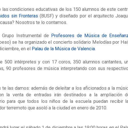
e las condiciones educativas de los 150 alumnos de este centr
idos sin Fronteras
(BUSF) y diseñado por el arquitecto Joaqu
 causa? Nosotros te lo contamos.
l Grupo Instrumental de
Profesores de Música de Enseñan
oeso) se ha organizado el concierto solidario Melodías por Hait
diciembre, en el
Palau de la Música de Valencia
.
de 500 intérpretes y con 17 coros, 350 alumnos cantantes, u
as, 90 profesores de música interpretando con sus respectiv
te las damos: además de deleitar a los aficionados a la músi
on la venta de entradas irán destinados a la ampliación d
rio para que todos los niños de la escuela puedan recibir l
dor terremoto que asoló a la ciudad en enero de 2010.
tendrá lugar el sábado 1 de diciembre a las 19:00 horas en el Pal