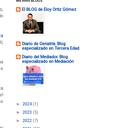
Mis otros BLOGS
o,
El BLOG de Eloy Ortiz Gómez
ín
za
í,
Diario de Geriatría. Blog
especializado en Tercera Edad
Diario del Mediador. Blog
especializado en Mediación
na
os
ca
el
as
►
2024
(1)
►
2023
(5)
►
2022
(7)
au