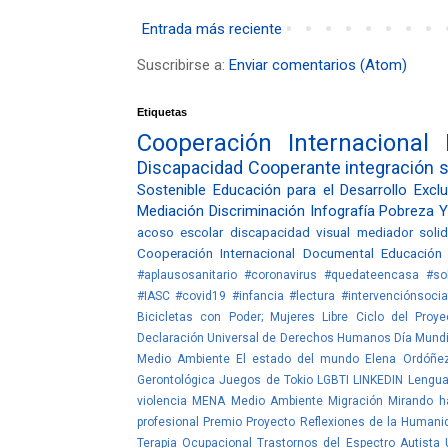
Entrada más reciente
Suscribirse a:
Enviar comentarios (Atom)
Etiquetas
Cooperación Internacional
Discapacidad
Cooperante
integración
s
Sostenible
Educación para el Desarrollo
Exclu
Mediación
Discriminación
Infografía
Pobreza
Y
acoso escolar
discapacidad visual
mediador
soli
Cooperación Internacional
Documental
Educación
#aplausosanitario #coronavirus #quedateencasa #sol
#IASC #covid19 #infancia #lectura #intervenciónsocia
Bicicletas con Poder; Mujeres Libre
Ciclo del Proye
Declaración Universal de Derechos Humanos
Día Mundi
Medio Ambiente
El estado del mundo
Elena Ordóñe
Gerontológica
Juegos de Tokio
LGBTI
LINKEDIN
Lengua
violencia
MENA
Medio Ambiente
Migración
Mirando ha
profesional
Premio
Proyecto
Reflexiones de la Humani
Terapia Ocupacional
Trastornos del Espectro Autista