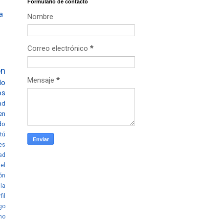
Formulario de contacto
a
Nombre
Correo electrónico
*
ón
Mensaje
*
lo
os
ad
en
do
tú
es
ad
el
ón
la
fil
go
mo