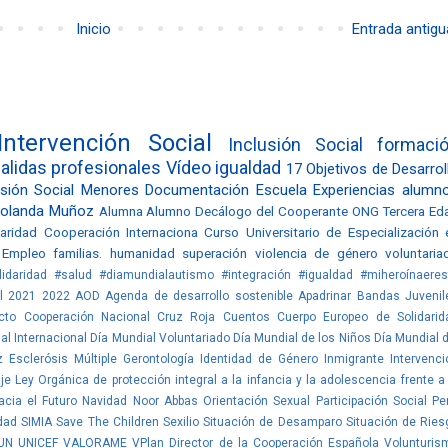
Inicio
Entrada antigu
Intervención Social
Inclusión Social
formaci
alidas profesionales
Vídeo
igualdad
17 Objetivos de Desarrol
sión Social
Menores
Documentación
Escuela
Experiencias alumn
olanda Muñoz
Alumna
Alumno
Decálogo del Cooperante
ONG
Tercera Ed
daridad
Cooperación Internaciona
Curso Universitario de Especialización 
Empleo
familias.
humanidad
superación
violencia de género
voluntaria
idaridad #salud
#diamundialautismo #integración #igualdad
#miheroínaeres
l
2021
2022
AOD
Agenda de desarrollo sostenible
Apadrinar
Bandas Juvenil
cto
Cooperación Nacional
Cruz Roja
Cuentos
Cuerpo Europeo de Solidarid
al Internacional
Día Mundial Voluntariado
Día Mundial de los Niños
Día Mundial d
z
Esclerósis Múltiple
Gerontología
Identidad de Género
Inmigrante
Intervenci
je
Ley Orgánica de protección integral a la infancia y la adolescencia frente a 
cia el Futuro
Navidad
Noor Abbas
Orientación Sexual
Participación Social
Per
dad
SIMIA
Save The Children
Sexilio
Situación de Desamparo
Situación de Ries
UN
UNICEF
VALORAME
VPlan Director de la Cooperación Española
Volunturis