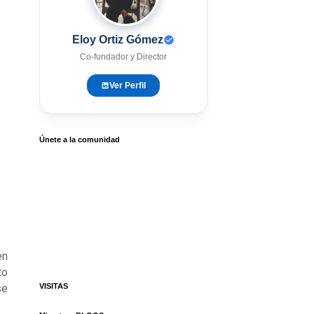
Eloy Ortiz Gómez
Co-fundador y Director
Ver Perfil
Únete a la comunidad
en
to
se
VISITAS