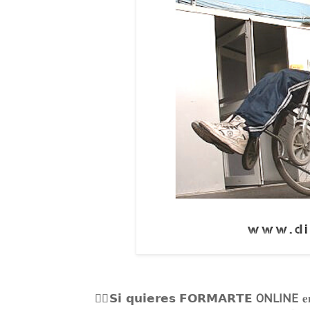
🙋‍♀️𝗦𝗶 𝗾𝘂𝗶𝗲𝗿𝗲𝘀 𝗙𝗢𝗥𝗠𝗔𝗥𝗧𝗘
ONLINE
𝐞