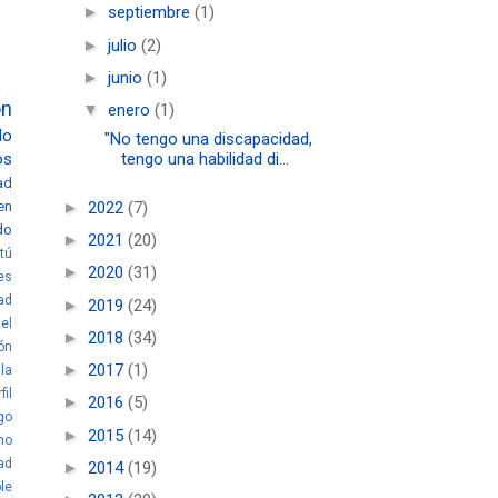
►
septiembre
(1)
►
julio
(2)
►
junio
(1)
ón
▼
enero
(1)
lo
"No tengo una discapacidad,
tengo una habilidad di...
os
ad
en
►
2022
(7)
do
►
2021
(20)
tú
►
2020
(31)
es
ad
►
2019
(24)
el
►
2018
(34)
ón
►
2017
(1)
la
fil
►
2016
(5)
go
►
2015
(14)
mo
ad
►
2014
(19)
le