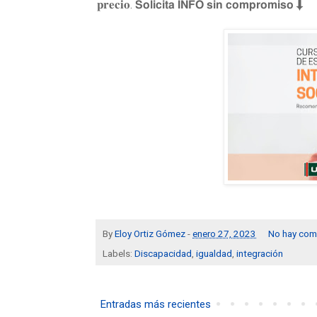
𝐩𝐫𝐞𝐜𝐢𝐨. 𝗦𝗼𝗹𝗶𝗰𝗶𝘁𝗮 𝗜𝗡𝗙𝗢 𝘀𝗶𝗻 𝗰𝗼𝗺𝗽𝗿𝗼𝗺𝗶𝘀𝗼⬇
By
Eloy Ortiz Gómez
-
enero 27, 2023
No hay com
Labels:
Discapacidad
,
igualdad
,
integración
Entradas más recientes