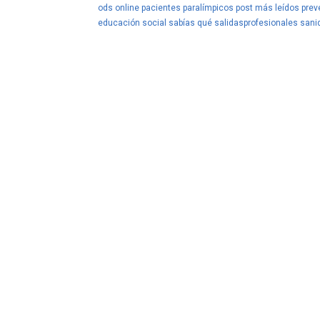
ods
online
pacientes
paralímpicos
post más leídos
prev
educación social
sabías qué
salidasprofesionales
sani