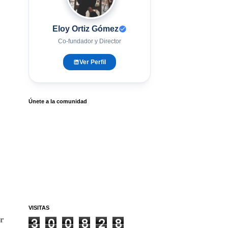
Eloy Ortiz Gómez
Co-fundador y Director
Ver Perfil
Únete a la comunidad
VISITAS
𝐫
3
0
0
8
2
8