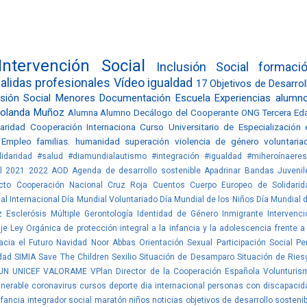
Intervención Social
Inclusión Social
formaci
alidas profesionales
Vídeo
igualdad
17 Objetivos de Desarrol
sión Social
Menores
Documentación
Escuela
Experiencias alumn
olanda Muñoz
Alumna
Alumno
Decálogo del Cooperante
ONG
Tercera Ed
daridad
Cooperación Internaciona
Curso Universitario de Especialización 
Empleo
familias.
humanidad
superación
violencia de género
voluntaria
idaridad #salud
#diamundialautismo #integración #igualdad
#miheroínaeres
l
2021
2022
AOD
Agenda de desarrollo sostenible
Apadrinar
Bandas Juvenil
cto
Cooperación Nacional
Cruz Roja
Cuentos
Cuerpo Europeo de Solidarid
al Internacional
Día Mundial Voluntariado
Día Mundial de los Niños
Día Mundial d
z
Esclerósis Múltiple
Gerontología
Identidad de Género
Inmigrante
Intervenci
je
Ley Orgánica de protección integral a la infancia y la adolescencia frente a 
cia el Futuro
Navidad
Noor Abbas
Orientación Sexual
Participación Social
Per
dad
SIMIA
Save The Children
Sexilio
Situación de Desamparo
Situación de Ries
UN
UNICEF
VALORAME
VPlan Director de la Cooperación Española
Volunturis
lnerable
coronavirus
cursos
deporte
dia internacional personas con discapacid
nfancia
integrador social
maratón
niños
noticias
objetivos de desarrollo sostenib