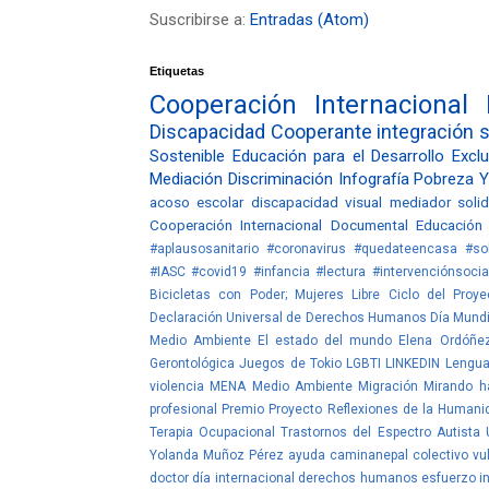
Suscribirse a:
Entradas (Atom)
Etiquetas
Cooperación Internacional
Discapacidad
Cooperante
integración
s
Sostenible
Educación para el Desarrollo
Exclu
Mediación
Discriminación
Infografía
Pobreza
Y
acoso escolar
discapacidad visual
mediador
soli
Cooperación Internacional
Documental
Educación
#aplausosanitario #coronavirus #quedateencasa #sol
#IASC #covid19 #infancia #lectura #intervenciónsocia
Bicicletas con Poder; Mujeres Libre
Ciclo del Proye
Declaración Universal de Derechos Humanos
Día Mundi
Medio Ambiente
El estado del mundo
Elena Ordóñe
Gerontológica
Juegos de Tokio
LGBTI
LINKEDIN
Lengua
violencia
MENA
Medio Ambiente
Migración
Mirando ha
profesional
Premio
Proyecto
Reflexiones de la Humani
Terapia Ocupacional
Trastornos del Espectro Autista
Yolanda Muñoz Pérez
ayuda
caminanepal
colectivo vu
doctor
día internacional derechos humanos
esfuerzo
i