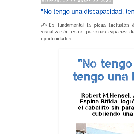
viernes, 27 de enero de 2023
"No tengo una discapacidad, ten
✍️Es fundamental 𝐥𝐚 𝐩𝐥𝐞𝐧𝐚 𝐢𝐧𝐜𝐥𝐮𝐬𝐢ó𝐧 𝐝𝐞 𝐥𝐚
visualización como personas capaces de
oportunidades.