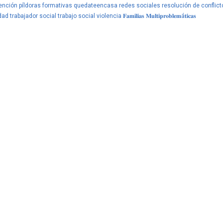
ención
píldoras formativas
quedateencasa
redes sociales
resolución de conflict
dad
trabajador social
trabajo social
violencia
𝐅𝐚𝐦𝐢𝐥𝐢𝐚𝐬 𝐌𝐮𝐥𝐭𝐢𝐩𝐫𝐨𝐛𝐥𝐞𝐦á𝐭𝐢𝐜𝐚𝐬