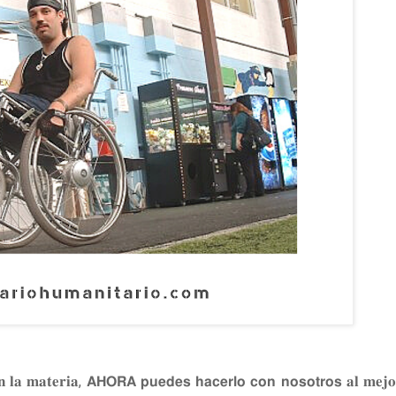
 𝐥𝐚 𝐦𝐚𝐭𝐞𝐫𝐢𝐚, 𝗔𝗛𝗢𝗥𝗔 𝗽𝘂𝗲𝗱𝗲𝘀 𝗵𝗮𝗰𝗲𝗿𝗹𝗼 𝗰𝗼𝗻 𝗻𝗼𝘀𝗼𝘁𝗿𝗼𝘀 𝐚𝐥 𝐦𝐞𝐣𝐨