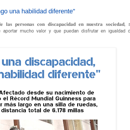
go una habilidad diferente"
 𝐩𝐞𝐫𝐬𝐨𝐧𝐚𝐬 𝐜𝐨𝐧 𝐝𝐢𝐬𝐜𝐚𝐩𝐚𝐜𝐢𝐝𝐚𝐝 𝐞𝐧 𝐧𝐮𝐞𝐬𝐭𝐫𝐚 𝐬𝐨𝐜𝐢𝐞𝐝𝐚𝐝,
 aportar mucho valor y que puedan disfrutar en igualdad 