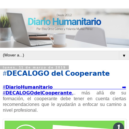
▼
lunes, 11 de marzo de 2019
#𝗗𝗘𝗖𝗔𝗟𝗢𝗚𝗢 𝗱𝗲𝗹 𝗖𝗼𝗼𝗽𝗲𝗿𝗮𝗻𝘁𝗲
#𝗗𝗶𝗮𝗿𝗶𝗼𝗛𝘂𝗺𝗮𝗻𝗶𝘁𝗮𝗿𝗶𝗼 ➡️
#𝗗𝗘𝗖𝗔𝗟𝗢𝗚𝗢𝗱𝗲𝗹𝗖𝗼𝗼𝗽𝗲𝗿𝗮𝗻𝘁𝗲.
.. más allá de su
formación, el cooperante debe tener en cuenta ciertas
recomendaciones que le ayudarán a enfocar su camino a
nivel profesional.