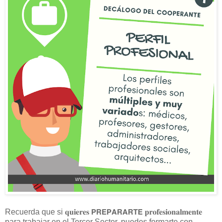
Recuerda que si 𝐪𝐮𝐢𝐞𝐫𝐞𝐬 𝗣𝗥𝗘𝗣𝗔𝗥𝗔𝗥𝗧𝗘 𝐩𝐫𝐨𝐟𝐞𝐬𝐢𝐨𝐧𝐚𝐥𝐦𝐞𝐧𝐭𝐞
para trabajar en el Tercer Sector, puedes formarte con